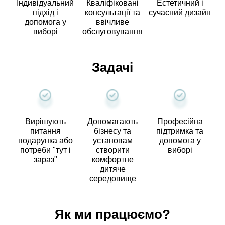
Індивідуальний
Кваліфіковані
Естетичний і
підхід і
консультації та
сучасний дизайн
допомога у
ввічливе
виборі
обслуговування
Задачі
Вирішують
Допомагають
Професійна
питання
бізнесу та
підтримка та
подарунка або
установам
допомога у
потреби "тут і
створити
виборі
зараз"
комфортне
дитяче
середовище
Як ми працюємо?