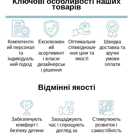
Ключові особливості наших
товарів
Компетентн
Ексклюзивн
Оптимальне
Швидка
ий персонал
ий
співвідноше
доставка та
та
асортимент
ння ціни та
зручні
індивідуаль
і власні
якості
умови
ний підхід
дизайнерськ
оплати
і рішення
Відмінні якості
Забезпечують
Заощаджують
Стимулюють
комфорт і
час і спрощують
розвиток і
безпеку дитини
догляд за
самостійність