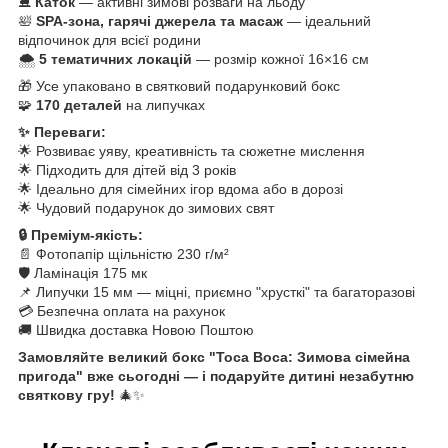
⛸️
Каток
— активні зимові розваги на льоду
🛀
SPA-зона, гарячі джерела та масаж
— ідеальний
відпочинок для всієї родини
🌨️
5 тематичних локацій
— розмір кожної 16×16 см
🎁 Усе упаковано в святковий подарунковий бокс
🧩
170 деталей
на липучках
✨ Переваги:
🌟 Розвиває уяву, креативність та сюжетне мислення
🌟 Підходить для дітей від 3 років
🌟 Ідеально для сімейних ігор вдома або в дорозі
🌟 Чудовий подарунок до зимових свят
🔒 Преміум-якість:
📄 Фотопапір щільністю 230 г/м²
🛡 Ламінація 175 мк
📌 Липучки 15 мм — міцні, приємно "хрусткі" та багаторазові
💳 Безпечна оплата на рахунок
🚚 Швидка доставка Новою Поштою
Замовляйте великий бокс "Toca Boca: Зимова сімейна
пригода" вже сьогодні — і подаруйте дитині незабутню
святкову гру!
🎄✨