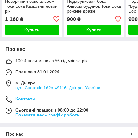
Новорічний бокс альбом
Подарунковий бокс
Пода
Тока Бока Казковий новий
Альбом будинок Тока Бока
"Буд
рік
рожеве драже
Боб"
1 160
900
900
₴
₴
Купити
Купити
Про нас
100% позитивних з 56 відгуків за рік
Працює з 31.01.2024
м. Дніпро
вул. Спогадів 162а,49116, Дніпро, Україна
Контакти
Сьогодні працює з 08:00 до 22:00
Показати весь графік роботи
Про нас