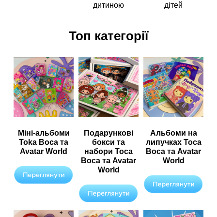
дитиною
дітей
Топ категорії
Міні-альбоми
Подарункові
Альбоми на
Toka Boca та
бокси та
липучках Toca
Avatar World
набори Toca
Boca та Avatar
Boca та Avatar
World
World