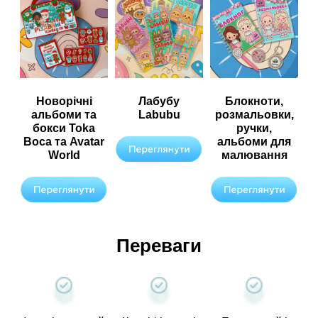
Новорічні
Лабубу
Блокноти,
альбоми та
Labubu
розмальовки,
бокси Toka
ручки,
Boca та Avatar
альбоми для
World
малювання
Переваги