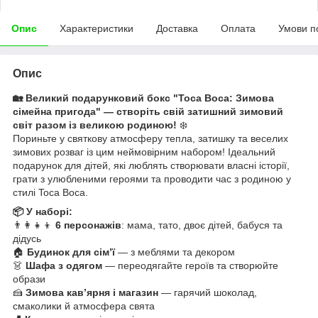
Опис
Характеристики
Доставка
Оплата
Умови п
Опис
🏡 Великий подарунковий бокс "Toca Boca: Зимова
сімейна пригода" — створіть свій затишний зимовий
світ разом із великою родиною!
❄️
Пориньте у святкову атмосферу тепла, затишку та веселих
зимових розваг із цим неймовірним набором! Ідеальний
подарунок для дітей, які люблять створювати власні історії,
грати з улюбленими героями та проводити час з родиною у
стилі Toca Boca.
📦 У наборі:
👨‍👩‍👧‍👦
6 персонажів
: мама, тато, двоє дітей, бабуся та
дідусь
🏠
Будинок для сім’ї
— з меблями та декором
👗
Шафа з одягом
— переодягайте героїв та створюйте
образи
🍰
Зимова кав’ярня і магазин
— гарячий шоколад,
смаколики й атмосфера свята