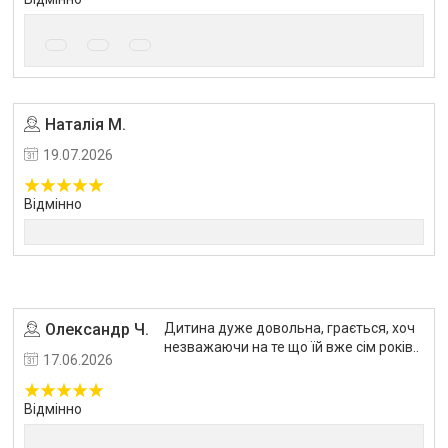
Наталія М.
Угода на маркетплейсі Prom.ua
19.07.2026
Відмінно
Олександр Ч.
Дитина дуже довольна, грається, хоч
Угода на маркетплейсі Prom.ua
незважаючи на те що їй вже сім років..
17.06.2026
Відмінно