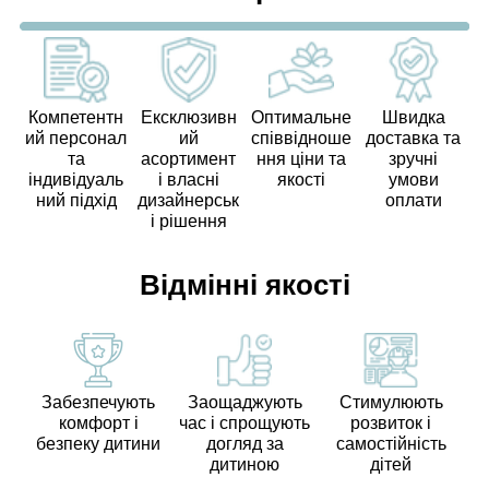
Компетентн
Ексклюзивн
Оптимальне
Швидка
ий персонал
ий
співвідноше
доставка та
та
асортимент
ння ціни та
зручні
індивідуаль
і власні
якості
умови
ний підхід
дизайнерськ
оплати
і рішення
Відмінні якості
Забезпечують
Заощаджують
Стимулюють
комфорт і
час і спрощують
розвиток і
безпеку дитини
догляд за
самостійність
дитиною
дітей