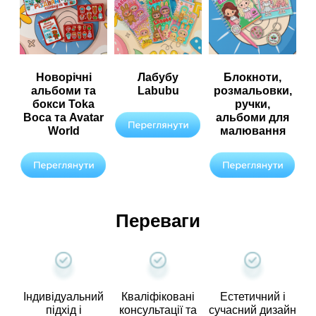
Новорічні
Лабубу
Блокноти,
альбоми та
Labubu
розмальовки,
бокси Toka
ручки,
Boca та Avatar
альбоми для
World
малювання
Переваги
Індивідуальний
Кваліфіковані
Естетичний і
підхід і
консультації та
сучасний дизайн