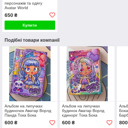
персонажів та одягу
Avatar World
650
₴
Купити
Подібні товари компанії
Альбом на липучках
Альбом на липучках
Альб
будиночок Аватар Ворлд
будинок Аватар Ворлд
Бока
Панда Тока Бока
єдиноріг Тока Бока
Барб
600
600
800
₴
₴