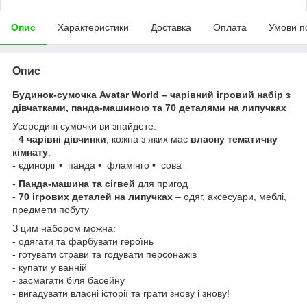
Опис
Характеристики
Доставка
Оплата
Умови п
Опис
Будинок-сумочка Avatar World – чарівний ігровий набір з
дівчатками, панда-машиною та 70 деталями на липучках
Усередині сумочки ви знайдете:
-
4 чарівні дівчинки
, кожна з яких має
власну тематичну
кімнату
:
- єдиноріг • панда • фламінго • сова
-
Панда-машина та сігвей
для пригод
-
70 ігрових деталей на липучках
– одяг, аксесуари, меблі,
предмети побуту
З цим набором можна:
- одягати та фарбувати героїнь
- готувати страви та годувати персонажів
- купати у ванній
- засмагати біля басейну
- вигадувати власні історії та грати знову і знову!