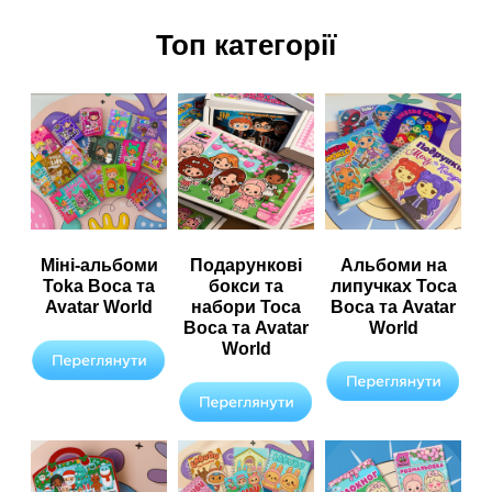
Топ категорії
Міні-альбоми
Подарункові
Альбоми на
Toka Boca та
бокси та
липучках Toca
Avatar World
набори Toca
Boca та Avatar
Boca та Avatar
World
World