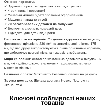
Основні переваги:
✔ Зручний формат – будиночок у вигляді сумочки
✔ 4 оригінальні персонажі
✔ Унікальні кімнати з деталізованим оформленням
✔ Машинка-панда та сігвей
✔
70 багаторазових деталей на липучках
✔ Безпечні матеріали, яскравий друк
✔ Підходить для дітей від 3 років
Висока якість матеріалів
: Усі деталі надруковані на міцному
фотопапері щільністю 230 г/м² та заламіновані плівкою 175
мк, під час друку використовуються лише оригінальні чорнила,
що забезпечує довговічність та яскравість зображень.
Міцні кріплення
: Деталі прикріплені за допомогою липучок 15
мм, які надійно фіксують елементи та дозволяють легко
міняти їх місцями.
Безпечна оплата
: Можливість безпечної оплати на рахунок.
Зручна доставка
: Швидка доставка Новою Поштою та
УкрПоштою.
Ключові особливості наших
товарів