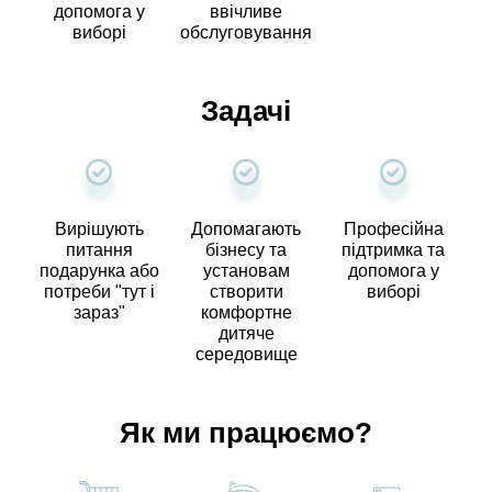
допомога у
ввічливе
виборі
обслуговування
Задачі
Вирішують
Допомагають
Професійна
питання
бізнесу та
підтримка та
подарунка або
установам
допомога у
потреби "тут і
створити
виборі
зараз"
комфортне
дитяче
середовище
Як ми працюємо?