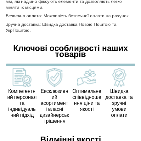
мм, які надійно фіксують елементи та дозволяють легко
міняти їх місцями.
Безпечна оплата: Можливість безпечної оплати на рахунок.
Зручна доставка: Швидка доставка Новою Поштою та
УкрПоштою.
Ключові особливості наших
товарів
Компетентн
Ексклюзивн
Оптимальне
Швидка
ий персонал
ий
співвідноше
доставка та
та
асортимент
ння ціни та
зручні
індивідуаль
і власні
якості
умови
ний підхід
дизайнерськ
оплати
і рішення
Відмінні якості