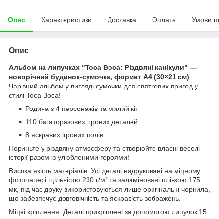
Опис
Характеристики
Доставка
Оплата
Умови п
Опис
Альбом на липучках "Toca Boca: Різдвяні канікули" —
новорічний будинок-сумочка, формат A4 (30×21 см)
Чарівний альбом у вигляді сумочки для святкових пригод у
стилі Toca Boca!
Родина з 4 персонажів та милий кіт
110 багаторазових ігрових деталей
8 яскравих ігрових полів
Пориньте у різдвяну атмосферу та створюйте власні веселі
історії разом із улюбленими героями!
Висока якість матеріалів: Усі деталі надруковані на міцному
фотопапері щільністю 230 г/м² та заламіновані плівкою 175
мк, під час друку використовуються лише оригінальні чорнила,
що забезпечує довговічність та яскравість зображень.
Міцні кріплення: Деталі прикріплені за допомогою липучок 15