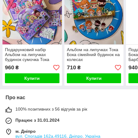
Подарунковий набір
Альбом на липучках Тока
Пода
Альбом на липучках
Бока сімейний будинок на
Бока
будинок сумочка Тока
колесах
Барб
Бока Подружки
960
710
940
₴
₴
Купити
Купити
Про нас
100% позитивних з 56 відгуків за рік
Працює з 31.01.2024
м. Дніпро
вул. Спогадів 162а,49116, Дніпро, Україна