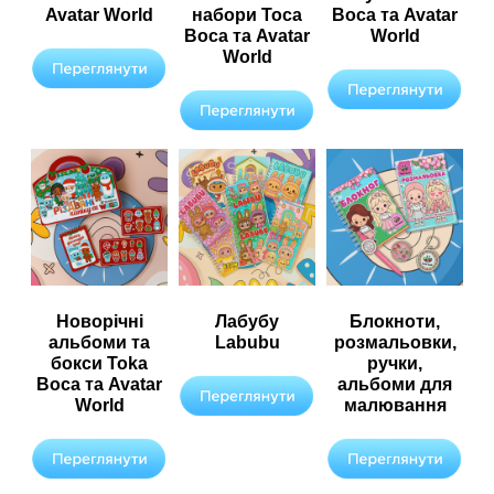
Avatar World
набори Toca
Boca та Avatar
Boca та Avatar
World
World
Новорічні
Лабубу
Блокноти,
альбоми та
Labubu
розмальовки,
бокси Toka
ручки,
Boca та Avatar
альбоми для
World
малювання