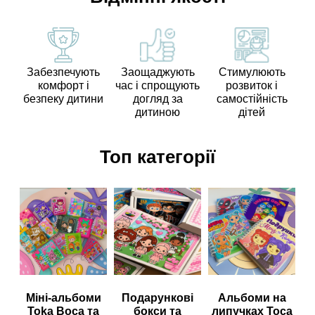
Забезпечують
Заощаджують
Стимулюють
комфорт і
час і спрощують
розвиток і
безпеку дитини
догляд за
самостійність
дитиною
дітей
Топ категорії
Міні-альбоми
Подарункові
Альбоми на
Toka Boca та
бокси та
липучках Toca