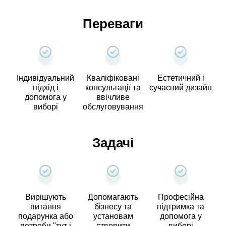
Переваги
Індивідуальний
Кваліфіковані
Естетичний і
підхід і
консультації та
сучасний дизайн
допомога у
ввічливе
виборі
обслуговування
Задачі
Вирішують
Допомагають
Професійна
питання
бізнесу та
підтримка та
подарунка або
установам
допомога у
потреби "тут і
створити
виборі