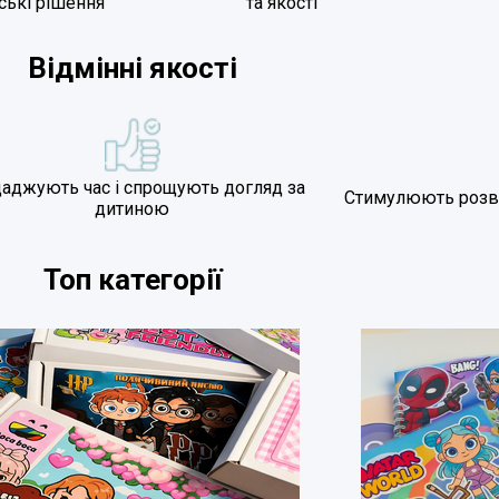
ські рішення
та якості
Відмінні якості
аджують час і спрощують догляд за
Стимулюють розвит
дитиною
Топ категорії