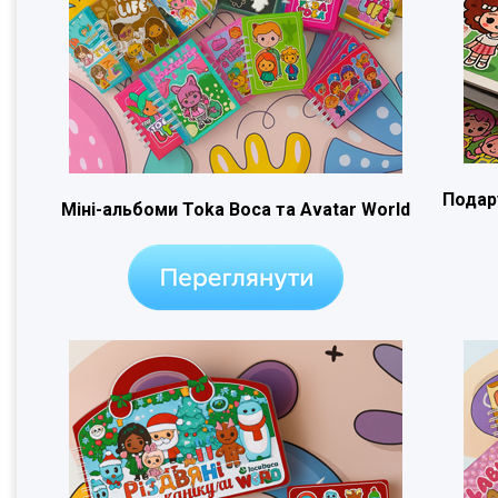
Подар
Міні-альбоми Toka Boca та Avatar World