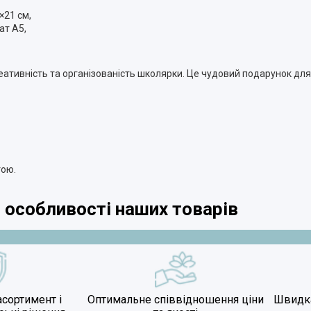
×21 см,
ат А5,
ативність та організованість школярки. Це чудовий подарунок для 
тою.
 особливості наших товарів
сортимент і
Оптимальне співвідношення ціни
Швидка