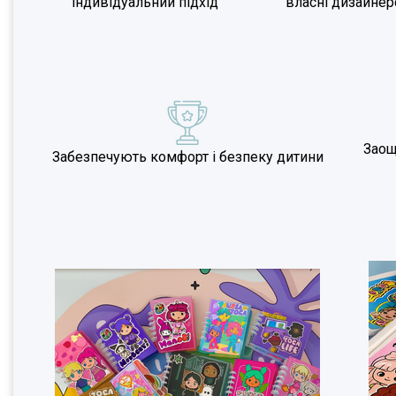
індивідуальний підхід
власні дизайнер
Заощ
Забезпечують комфорт і безпеку дитини