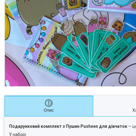
Опис
Х
Подарунковий комплект з Пушин Pusheen для дівчаток
— це
У наборі: