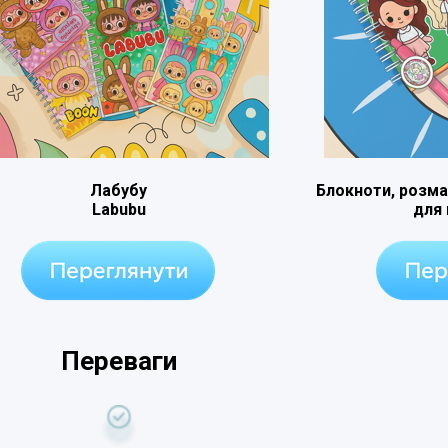
Лабубу
Блокноти, розма
Labubu
для
Переваги