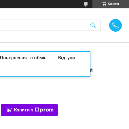
Кошик
Повернення та обмін
Відгуки
ір Будинок Пушин та іі подружки
Купити з