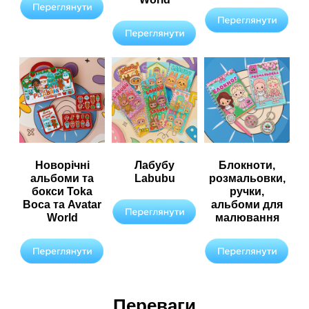
Новорічні
Лабубу
Блокноти,
альбоми та
Labubu
розмальовки,
бокси Toka
ручки,
Boca та Avatar
альбоми для
World
малювання
Переваги