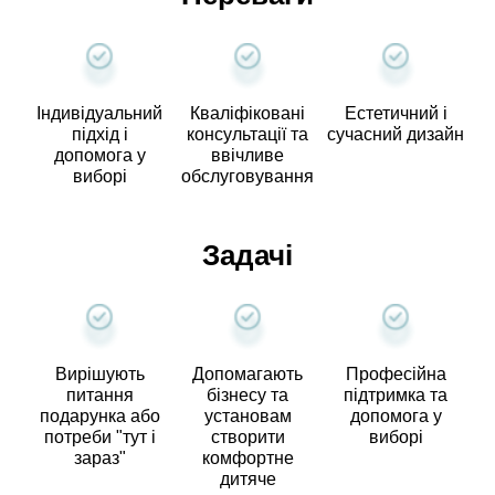
Індивідуальний
Кваліфіковані
Естетичний і
підхід і
консультації та
сучасний дизайн
допомога у
ввічливе
виборі
обслуговування
Задачі
Вирішують
Допомагають
Професійна
питання
бізнесу та
підтримка та
подарунка або
установам
допомога у
потреби "тут і
створити
виборі
зараз"
комфортне
дитяче