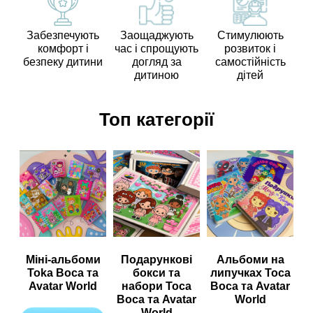
Забезпечують
Заощаджують
Стимулюють
комфорт і
час і спрощують
розвиток і
безпеку дитини
догляд за
самостійність
дитиною
дітей
Топ категорії
Міні-альбоми
Подарункові
Альбоми на
Toka Boca та
бокси та
липучках Toca
Avatar World
набори Toca
Boca та Avatar
Boca та Avatar
World
World