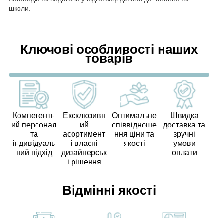
школи.
Ключові особливості наших
товарів
Компетентн
Ексклюзивн
Оптимальне
Швидка
ий персонал
ий
співвідноше
доставка та
та
асортимент
ння ціни та
зручні
індивідуаль
і власні
якості
умови
ний підхід
дизайнерськ
оплати
і рішення
Відмінні якості