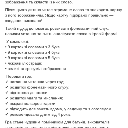
зображення та скласти із них слово.
Після цього дитина читає отримане слово та знаходить картку
з його зображенням. Якщо картку підібрано правильно —
завдання виконано!
Такий підхід допомагає розвивати фонематичний слух,
навички читання та вчить аналізувати слова в ігровій формі.
У комплекті:
• 9 карток зі словами з 3 букв;
• 9 карток зі словами з 4 букв;
• 9 карток зі словами з 5 букв;
• яскраві ілюстрації;
• великі та зрозумілі зображення.
Переваги гри:
✔ навчання читанню через гру;
✔ розвиток фонематичного слуху;
✔ підготовка до школи;
✔ розвиток уваги та мислення;
✔ яскраві кольорові картки;
✔ підходить для занять вдома, у садочку та з логопедом;
✔ рекомендовано дітям від 4 років.
Гра стане чудовим помічником для батьків, вихователів,
логопедів та педагогів у підготовці дитини до читання та