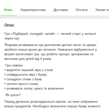
Опис
Характеристики
Доставка
Оплата
Умови п
Опис
Гра «Підбирай, складай, читай» — легкий старт у читанні
через гру
Яскрава розвиваюча гра допоможе дитині легко та цікаво
зробити перші кроки до читання. Навчання відбувається у
формі захопливої гри, що робить процес зрозумілим та
веселим для дітей від 4 років.
Гра навчає:
• виділяти перший звук у слові;
• співвідносити звук і букву;
• складати слова з букв;
• читати прості слова;
• розвивати логіку, увагу та мовлення.
Як грати?
Перед дитиною розкладаються картки, на яких зображено
кілька предметів. Необхідно визначити першу букву кожного