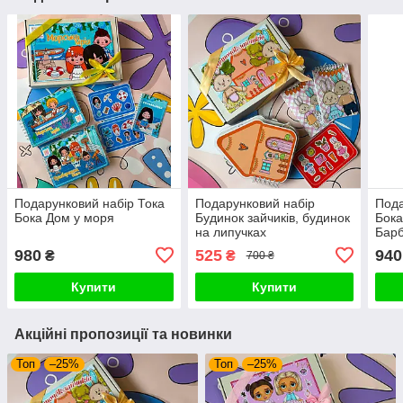
Подарунковий набір Тока
Подарунковий набір
Пода
Бока Дом у моря
Будинок зайчиків, будинок
Бока
на липучках
Барб
980
525
940
₴
₴
700 ₴
Купити
Купити
Акційні пропозиції та новинки
Топ
–25%
Топ
–25%