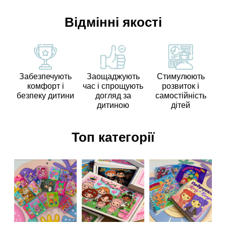
Відмінні якості
Забезпечують
Заощаджують
Стимулюють
комфорт і
час і спрощують
розвиток і
безпеку дитини
догляд за
самостійність
дитиною
дітей
Топ категорії