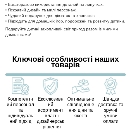
• Багаторазове використання деталей на липучках.
• Яскравий дизайн та милі персонажі.
• Чудовий подарунок для дівчаток та хлопчиків.
• Підходить для домашніх ігор, подорожей та розвитку дитини.
Подаруйте дитині захопливий світ пригод разом із милими
дамплінгами!
Ключові особливості наших
товарів
Компетентн
Ексклюзивн
Оптимальне
Швидка
ий персонал
ий
співвідноше
доставка та
та
асортимент
ння ціни та
зручні
індивідуаль
і власні
якості
умови
ний підхід
дизайнерськ
оплати
і рішення