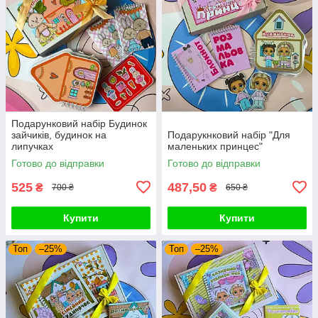
Подарунковий набір Будинок
зайчиків, будинок на
Подарукнковий набір "Для
липучках
маленьких принцес"
Готово до відправки
Готово до відправки
525
487,50
₴
₴
700 ₴
650 ₴
Купити
Купити
Топ
–25%
Топ
–25%