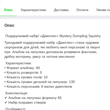
Опис
Характеристики
Доставка
Оплата
Умови п
Опис
Подарунковий набір/ «Дамплінг» Mystery Dumpling Squishy
Трендовий подарунковий набір «Дамплінг» стане чудовим
сюрпризом для дітей, які люблять милі персонажі та творчі
ігри. Альбом на липучках допомагає розвивати фантазію,
дрібну моторику, увагу та логічне мислення.
Характеристики:
• Формат альбому: А5
• Кількість розворотів: 5
• Кількість ігрових полів: 10
• Кількість ігрових деталей на липучках: 130
• Кількість персонажів: 6 милих дамплінгів
Комплектація:
✔ Альбом на липучках формату А5
✔ Набір яскравих стікерів
Особливості: