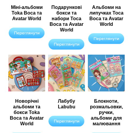
Міні-альбоми
Подарункові
Альбоми на
Toka Boca та
бокси та
липучках Toca
Avatar World
набори Toca
Boca та Avatar
Boca та Avatar
World
World
Новорічні
Лабубу
Блокноти,
альбоми та
Labubu
розмальовки,
бокси Toka
ручки,
Boca та Avatar
альбоми для
World
малювання