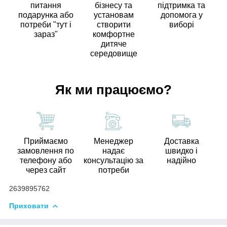
питання
бізнесу та
підтримка та
подарунка або
установам
допомога у
потреби "тут і
створити
виборі
зараз"
комфортне
дитяче
середовище
Як ми працюємо?
Приймаємо
Менеджер
Доставка
замовлення по
надає
швидко і
телефону або
консультацію за
надійно
через сайт
потреби
2639895762
Приховати