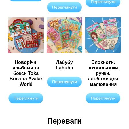
Новорічні
Лабубу
Блокноти,
альбоми та
Labubu
розмальовки,
бокси Toka
ручки,
Boca та Avatar
альбоми для
World
малювання
Переваги