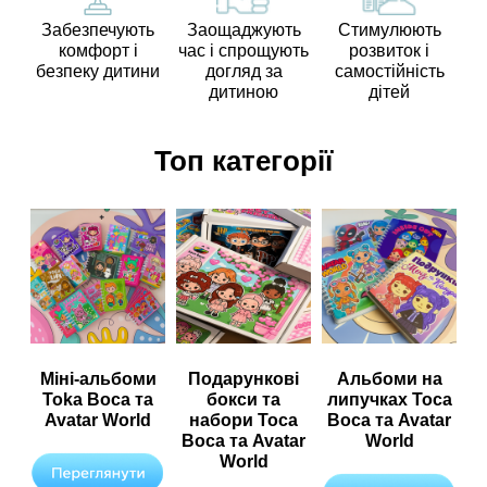
Забезпечують
Заощаджують
Стимулюють
комфорт і
час і спрощують
розвиток і
безпеку дитини
догляд за
самостійність
дитиною
дітей
Топ категорії
Міні-альбоми
Подарункові
Альбоми на
Toka Boca та
бокси та
липучках Toca
Avatar World
набори Toca
Boca та Avatar
Boca та Avatar
World
World