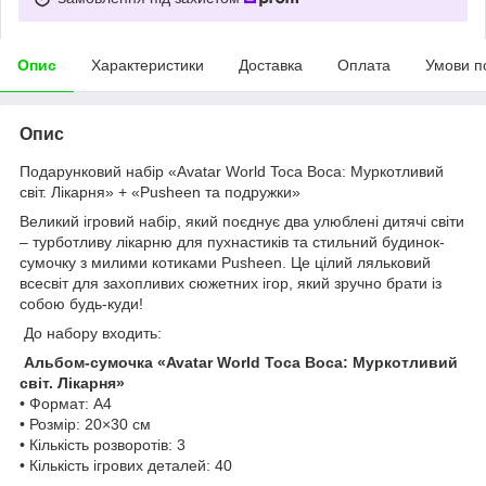
Опис
Характеристики
Доставка
Оплата
Умови п
Опис
Подарунковий набір «Avatar World Toca Boca: Муркотливий
світ. Лікарня» + «Pusheen та подружки»
Великий ігровий набір, який поєднує два улюблені дитячі світи
– турботливу лікарню для пухнастиків та стильний будинок-
сумочку з милими котиками Pusheen. Це цілий ляльковий
всесвіт для захопливих сюжетних ігор, який зручно брати із
собою будь-куди!
До набору входить:
Альбом-сумочка «Avatar World Toca Boca: Муркотливий
світ. Лікарня»
• Формат: А4
• Розмір: 20×30 см
• Кількість розворотів: 3
• Кількість ігрових деталей: 40