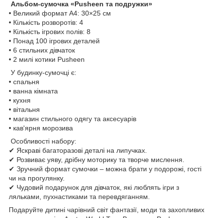
Альбом-сумочка «Pusheen та подружки»
• Великий формат А4: 30×25 см
• Кількість розворотів: 4
• Кількість ігрових полів: 8
• Понад 100 ігрових деталей
• 6 стильних дівчаток
• 2 милі котики Pusheen
У будинку-сумочці є:
• спальня
• ванна кімната
• кухня
• вітальня
• магазин стильного одягу та аксесуарів
• кав'ярня морозива
Особливості набору:
✔ Яскраві багаторазові деталі на липучках.
✔ Розвиває уяву, дрібну моторику та творче мислення.
✔ Зручний формат сумочки – можна брати у подорожі, гості
чи на прогулянку.
✔ Чудовий подарунок для дівчаток, які люблять ігри з
ляльками, пухнастиками та перевдяганням.
Подаруйте дитині чарівний світ фантазії, моди та захопливих