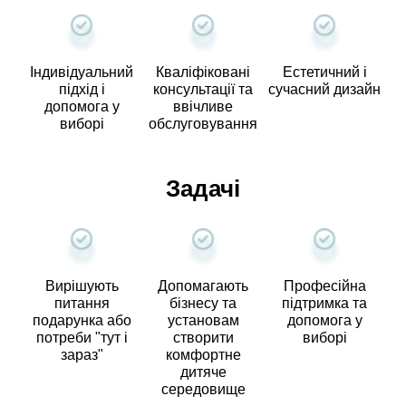
Індивідуальний
Кваліфіковані
Естетичний і
підхід і
консультації та
сучасний дизайн
допомога у
ввічливе
виборі
обслуговування
Задачі
Вирішують
Допомагають
Професійна
питання
бізнесу та
підтримка та
подарунка або
установам
допомога у
потреби "тут і
створити
виборі
зараз"
комфортне
дитяче
середовище