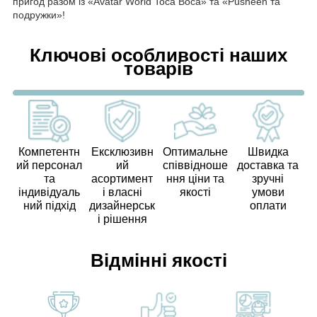
пригод разом із «Avatar World Toca Boca» та «Pusheen та
подружки»!
Ключові особливості наших
товарів
Компетентн
Ексклюзивн
Оптимальне
Швидка
ий персонал
ий
співвідноше
доставка та
та
асортимент
ння ціни та
зручні
індивідуаль
і власні
якості
умови
ний підхід
дизайнерськ
оплати
і рішення
Відмінні якості