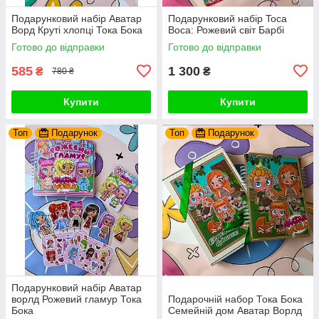
Подарунковий набір Аватар
Подарунковий набір Toca
Ворд Круті хлопці Тока Бока
Boca: Рожевий світ Барбі
Готово до відправки
Готово до відправки
585
1 300
₴
₴
780 ₴
Купити
Купити
Топ
Подарунок
Топ
Подарунок
Подарунковий набір Аватар
ворлд Рожевий гламур Тока
Подарочній набор Тока Бока
Бока
Семейній дом Аватар Ворлд