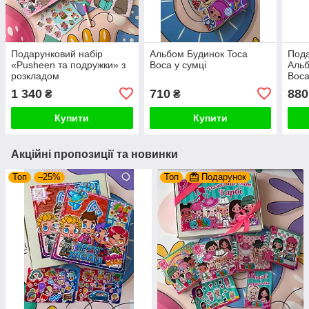
Подарунковий набір
Альбом Будинок Toca
Пода
«Pusheen та подружки» з
Boca у сумці
Альб
розкладом
Boca
1 340
710
880
₴
₴
Купити
Купити
Акційні пропозиції та новинки
Топ
–25%
Топ
Подарунок