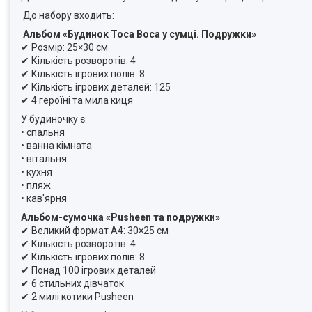
До набору входить:
Альбом «Будинок Toca Boca у сумці. Подружки»
✔ Розмір: 25×30 см
✔ Кількість розворотів: 4
✔ Кількість ігрових полів: 8
✔ Кількість ігрових деталей: 125
✔ 4 героїні та мила киця
У будиночку є:
• спальня
• ванна кімната
• вітальня
• кухня
• пляж
• кав'ярня
Альбом-сумочка «Pusheen та подружки»
✔ Великий формат А4: 30×25 см
✔ Кількість розворотів: 4
✔ Кількість ігрових полів: 8
✔ Понад 100 ігрових деталей
✔ 6 стильних дівчаток
✔ 2 милі котики Pusheen