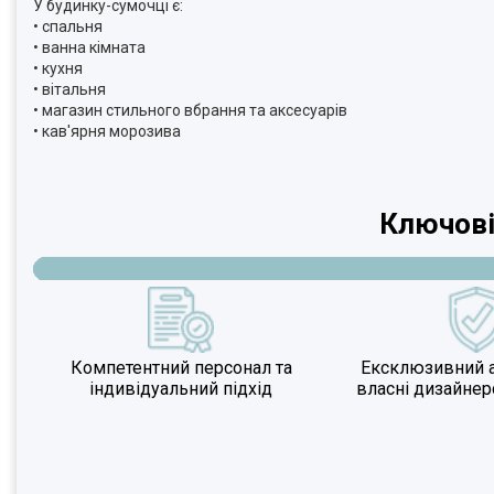
У будинку-сумочці є:
• спальня
• ванна кімната
• кухня
• вітальня
• магазин стильного вбрання та аксесуарів
• кав'ярня морозива
Ключові
Компетентний персонал та
Ексклюзивний а
індивідуальний підхід
власні дизайнер