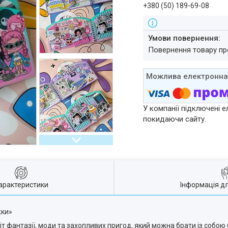
+380 (50) 189-69-08
повернення товару п
У компанії підключені е
покидаючи сайту.
арактеристики
Інформація д
жки»
т фантазії, моди та захопливих пригод, який можна брати із собою 