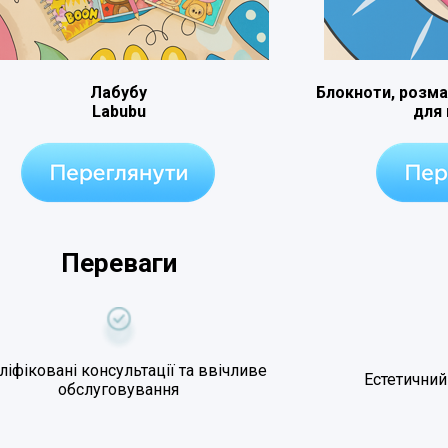
Лабубу
Блокноти, розма
Labubu
для
Переваги
ліфіковані консультації та ввічливе
Естетичний
обслуговування