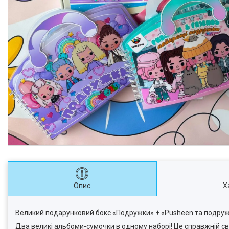
Опис
Х
Великий подарунковий бокс «Подружки» + «Pusheen та подру
Два великі альбоми-сумочки в одному наборі! Це справжній сві